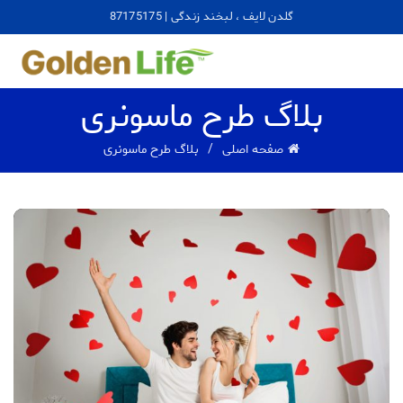
گلدن لایف ، لبخند زندگی | 87175175
بلاگ طرح ماسونری
صفحه اصلی
بلاگ طرح ماسونری