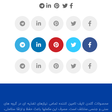
محصـولات گلدن لایف تامین کننده تمـامی نیازهای تغذیه ای در گروه های
سنی و جنسی مختلف است. مصرف این مکملها باعث حفظ و ارتقا سلامتی،