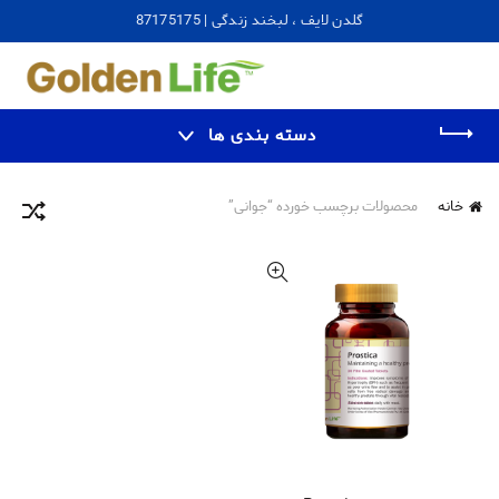
گلدن لایف ، لبخند زندگی | 87175175
دسته بندی ها
خانه
محصولات برچسب خورده “جوانی”