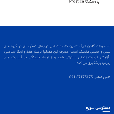
پروستیکا Prostica
محصـولات گلدن لایف تامین کننده تمـامی نیازهای تغذیه ای در گروه های
سنی و جنسی مختلف است. مصرف این مکملها باعث حفظ و ارتقا سلامتی،
افزایش کیفیت زندگی و انرژی شده و از ایجاد خستگی در فعالیت های
روزمره پیشگیری می کند.
تلفن تماس 87175175 021
دسترسی سریع