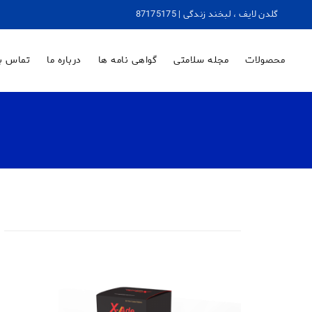
گلدن لایف ، لبخند زندگی | 87175175
محصولات
مجله سلامتی
گواهی نامه ها
درباره ما
تماس با