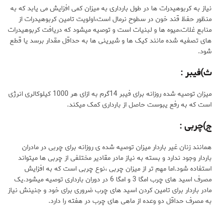
نیاز به کربوهیدرات ها در طول بارداری به میزان کمی افزایش می یابد که به
منظور حفظ قند خون در سطوح نرمال است،اولویت تامین کربوهیدرات از
منابع غلات،میوه ها و لبنیات است و توصیه میشود که دریافت کربوهیدرات
های تصفیه شده مانند کیک ها و شیرینی ها به حداقل مقدار برسد یا قطع
شود.
ث)فیبر
:
میزان توصیه شده روزانه برای فیبر 14گرم به ازای هر 1000 کیلوکالری انرژی
است که به رفع یبوست حاصل از بارداری کمک میکند.
ج)چربی
:
همانند زنان غیر باردار میزان توصیه شده ی روزانه برای چربی در مادران
باردار وجود ندارد و بسته به نیاز مادر مقادیر مختلفی از چربی ها میتواند
استفاده شود.اما مهم تر از میزان چربی ،نوع چربی است که به افزایش
مصرف اسید های چرب امگا 3 و امگا 6 در دوران بارداری توصیه میشود.یک
مادر باردار برای تامین کردن اسید های چرب ضروری برای خود و جنینش نیاز
به مصرف حداقل دو وعده از ماهی های چرب در هفته را دارد.