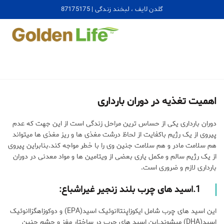
گلدن لایف ، لبخند زندگی | 87175175
اهمیت تغذیه در دوران بارداری
دوران بارداری یکی از حساس ترین مراحل زندگی است از این جهت که عدم
پیروی از یک رژیم باکفایت از لحاظ درشت مغذی ها و ریز مغذی ها میتواند
هم سلامت مادر و هم سلامت جنین وی را با خطر مواجه کند.بنابراین پیروی
از یک رژیم سالم و مکمل یاری بعضی از ویتامین ها و مواد معدنی در دوران
بارداری لازم و ضروری است.
1.
اسید های چرب بلند زنجیر غیراشباع
:
این اسید های چرب شامل ایکوزاپنتاانوئیک اسید(EPA) و دوکوزاهگزاانوئیک
اسید(DHA) میشوند.این اسید های چرب در ساختار مغز و چشم جنین