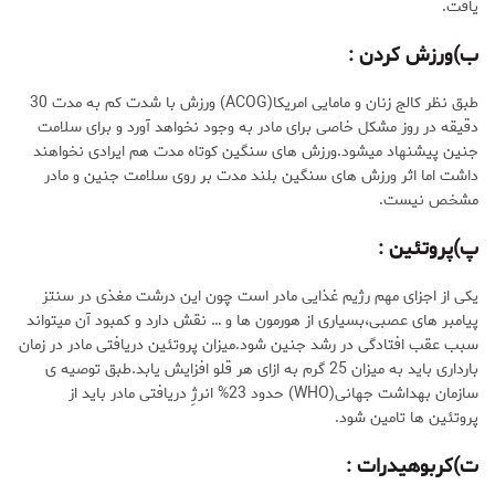
یافت.
ب)ورزش کردن
:
طبق نظر کالج زنان و مامایی امریکا(ACOG) ورزش با شدت کم به مدت 30
دقیقه در روز مشکل خاصی برای مادر به وجود نخواهد آورد و برای سلامت
جنین پیشنهاد میشود.ورزش های سنگین کوتاه مدت هم ایرادی نخواهند
داشت اما اثر ورزش های سنگین بلند مدت بر روی سلامت جنین و مادر
مشخص نیست.
پ)پروتئین
:
یکی از اجزای مهم رژیم غذایی مادر است چون این درشت مغذی در سنتز
پیامبر های عصبی،بسیاری از هورمون ها و … نقش دارد و کمبود آن میتواند
سبب عقب افتادگی در رشد جنین شود.میزان پروتئین دریافتی مادر در زمان
بارداری باید به میزان 25 گرم به ازای هر قلو افزایش یابد.طبق توصیه ی
سازمان بهداشت جهانی(WHO) حدود 23% انرژِ دریافتی مادر باید از
پروتئین ها تامین شود.
ت)کربوهیدرات
: