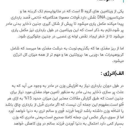
یکی از ویتامین های گروه B است که در متابولیسم تک کربنه ها و
متیلاسیون DNA نقش دارد.فولات معمولا هنگامیکه خانمی قصد بارداری
پیدا میکند مکمل یاری میشود تا پیش از شکل گیری جنین ذخایر بدنی مادر
پر شود،لازم به ذکر است که این ویتامین در طول بارداری نیز مکمل یاری
میشود تا از خطر ایجاد نقص لوله ی عصبی در جنین جلوگیری شود.
اما از ریز مغذی ها که بگذریم،نوبت به درشت مغذی ها میرسد که شامل
کربوهیدرات ها ،چربی ها ،پروتئین ها و مهم تر از همه میزان کل انرژی
میشود.
الف)انرژی
:
در طول دوران بارداری نیاز به افزایش وزن در مادر به وجود می آید که به
علت پر سازی ذخایر بدنی مادر به منظور تامین مواد مغذی مورد نیاز برای
جنین است که طبق گزارش مقالات معتبر این میزان حدود 15% به ازای هر
قلو است.مفهوم این جمله آن نیست که اگر مادری قبل از بارداری چاق باشد
یا اضافه وزن داشته باشد لزوما فرزند قوی و سالم تری به دنیا خواهد آورد
اما از سوی دیگر عکس این جمله کاملا صحیح است،یعنی مادری که وزن
بسیار کمی دارد احتمال به دنیا آوردن فرزند سالم در وی کاهش خواهد