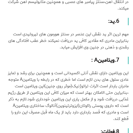
در انتقال آهن،سنتز پیامبر های عصبی و همچنین متابولیسم آهن شرکت
میکند.
6.
ید
:
مهم ترین اثر ید نقش این عنصر در سنتز هورمون های تیروئیدی است
بنابراین مادری که مقادیر کافی ید دریافت نمیکند خطر عقب افتادگی های
رشدی و ذهنی در جنین وی افزایش میابد.
7.
ویتامین
A :
این ویتامین دارای نقش آنتی اکسیدانی است و همچنین برای رشد و تمایز
عادی سلول های بدن لازم است اما خطری که در رابطه با ویتامینA متوجه
مادران باردار است اثرات تراتوژنیک(موثر روی جنین)این ویتامین است
،بنابراین حتی الامکان بهتر است که میزان کافی این ویتامین از طریق رژیم
غذایی دریافت شود و از مکمل یاری این ویتامین خودداری شود.لازم به ذکر
است که داروی پوستی راکوتان(ایزوترتینوین)آنالوگ ساختاری ویتامینA
است و مادری که قصد بارداری دارد باید از یک ماه قبل مصرف این دارو را
قطع کند.
8.
فولات
: